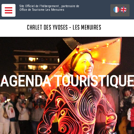
Site Officiel de l'hébergement
, partenaire de
Office de Tourisme Les Menuires
CHALET DES YVOSES - LES MENUIRES
AGENDA TOURISTIQUE