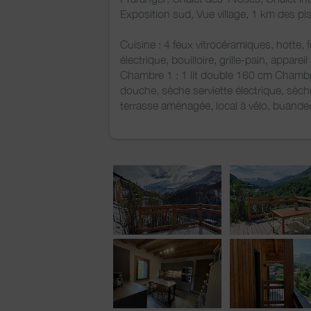
Exposition sud, Vue village, 1 km des pi
Cuisine : 4 feux vitrocéramiques, hotte, f
électrique, bouilloire, grille-pain, appareil
Chambre 1 : 1 lit double 160 cm Chambre 
douche, sèche serviette électrique, sèc
terrasse aménagée, local à vélo, buander