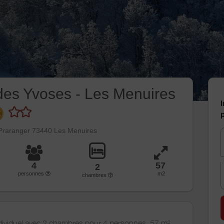
des Yvoses - Les Menuires
I
p
Praranger 73440 Les Menuires
4
57
2
personnes
m2
chambres
dividuel avec 2 chambres pour 4 personnes, 57 m²,