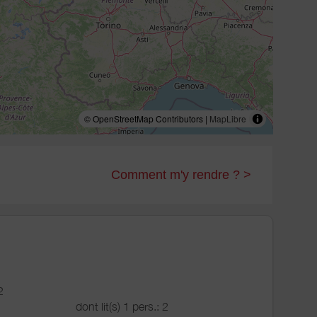
© OpenStreetMap Contributors |
MapLibre
Comment m'y rendre ? >
2
dont lit(s) 1 pers.: 2