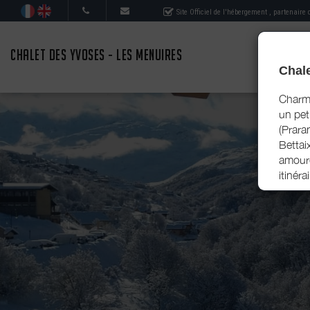
Site Officiel de l'hébergement
, partenaire
CHALET DES YVOSES - LES MENUIRES
Chale
Charma
un pet
(Praran
Bettai
amoure
itinér