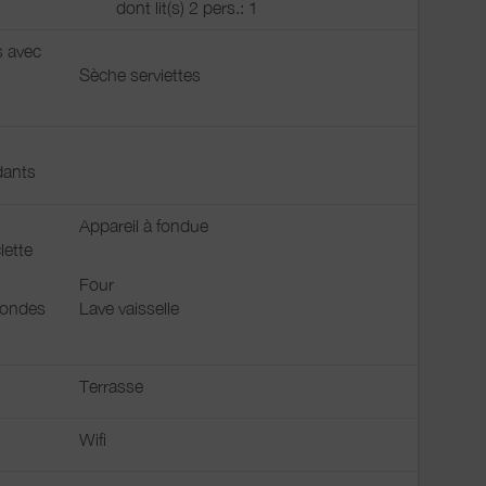
dont lit(s) 2 pers.: 1
s avec
Sèche serviettes
ants
Appareil à fondue
lette
Four
 ondes
Lave vaisselle
Terrasse
Wifi