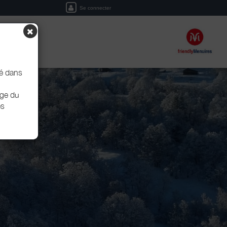
Se connecter
ERVER
é dans
iège du
es